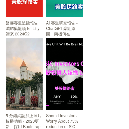
醫藥賽道追蹤報告｜
AI 賽道研究報告 -
減肥藥龍頭 Eli Lilly
ChatGPT爆紅原
禮來 2024Q2
因、商機何在
5 分鐘網誌加上照片
Should Investors
輪播功能 - 2023更
Worry About 75%
新、採用 Bootstrap
reduction of SiC