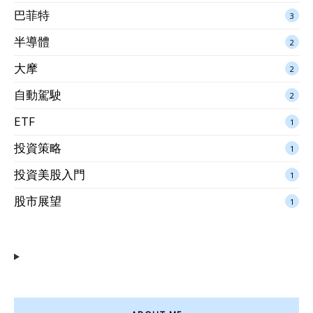
巴菲特
3
半導體
2
大摩
2
自動駕駛
2
ETF
1
投資策略
1
投資美股入門
1
股市展望
1