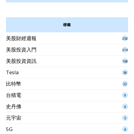
標籤
美股財經週報
250
美股投資入門
214
美股投資資訊
168
Tesla
38
比特幣
32
台積電
9
史丹佛
6
元宇宙
5
5G
4