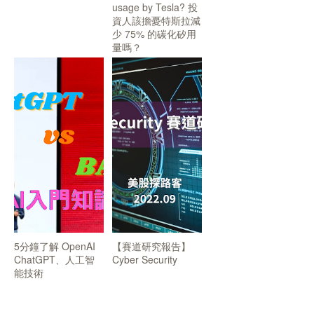
usage by Tesla? 投
資人該擔憂特斯拉減
少 75% 的碳化矽用
量嗎？
5分鐘了解 OpenAI
【賽道研究報告】
ChatGPT、人工智
Cyber Security
能技術