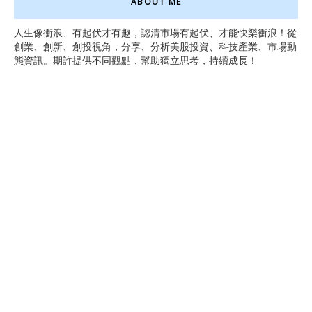
ABOUT ME
人生像衝浪、有起伏才有趣，認清市場有起伏、才能快樂衝浪！從
創業、創新、創投視角，分享、分析美股投資、科技產業、市場動
態資訊。期許提供不同觀點，幫助獨立思考，持續成長！