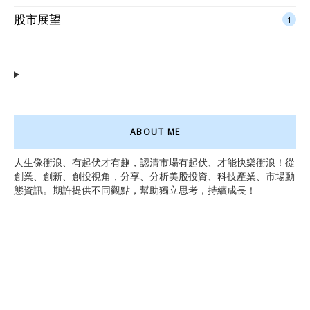
股市展望
1
ABOUT ME
人生像衝浪、有起伏才有趣，認清市場有起伏、才能快樂衝浪！從
創業、創新、創投視角，分享、分析美股投資、科技產業、市場動
態資訊。期許提供不同觀點，幫助獨立思考，持續成長！