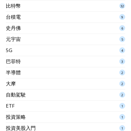
比特幣
32
台積電
9
史丹佛
6
元宇宙
5
5G
4
巴菲特
3
半導體
2
大摩
2
自動駕駛
2
ETF
1
投資策略
1
投資美股入門
1