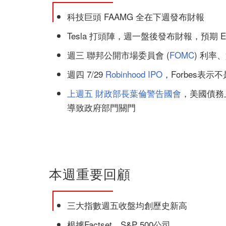
科技巨頭 FAAMG 全在下週發布財報
Tesla 打頭陣，週一盤後發布財報，預期 EPS
週三 聯邦公開市場委員會 (
FOMC
) 利率
週四 7/29
Robinhood IPO
，Forbes表示
上週五 財政部長葉倫警告國會
，美國債務
導致政府部門關門
本週重要回顧
三大指數週五收盤均創歷史新高
根據Factset，S&P 500公司