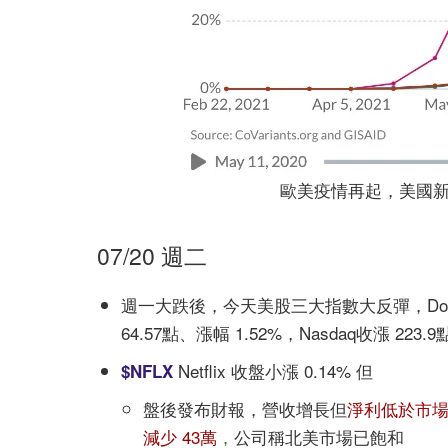
歐美疫情再起，美國新染病高
07/20 週二
週一大跌後，今天美股三大指數大反彈，Dow Jon
64.57點、漲幅 1.52%，Nasdaq收漲 223.9
Netflix 收盤小漲 0.14% 但
$NFLX
盤後發布財報，營收增長但
淨利低於市
減少 43萬
，
公司稱北美市場已飽和