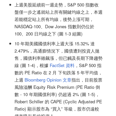
上週美股延續前一週走勢，S&P 500 指數收
盤僅一步之遙就站上所有關鍵均線之上，本週
若能穩定站上所有均線，後勢上漲可期，
NASDAQ-100、Dow Jones 指數則仍位於
100、200 日均線之下 (圖 1-3 組圖)
10 年期美國國債利率上週大漲 15.32% 達
2.479%，高通膨情況下，國債遭到投資人拋
售，國債利率雖飆漲，但已觸及長期下降趨勢
線 (圖 1-4)，根據
FactSet 資料
，S&P 500 指
數的 PE Ratio 在 2 月 下旬跌落 5 年平均值，
上週
Bloomberg Opinion 文章
指出，目前股票
風險溢酬 Equity Risk Premium (PE Ratio 倒
數 - 10 年期國債利率) 仍超過 2% (圖 1-5)，
Robert Schiller 的 CAPE (Cyclic Adjusted PE
Ratio) 顯示股市為 “買入” 等級，股市仍遠較
債市吸引長線投資人