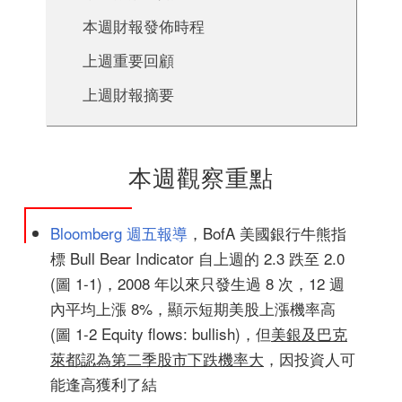
本週財報發佈時程
上週重要回顧
上週財報摘要
本週觀察重點
Bloomberg 週五報導
，BofA 美國銀行牛熊指
標 Bull Bear Indicator 自上週的 2.3 跌至 2.0
(圖 1-1)，2008 年以來只發生過 8 次，12 週
內平均上漲 8%，顯示短期美股上漲機率高
(圖 1-2 Equity flows: bullish)，但
美銀及巴克
萊都認為第二季股市下跌機率大
，因投資人可
能逢高獲利了結