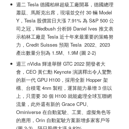
週二 Tesla 德國柏林超級工廠開幕，德國總理
蕭茲、馬斯克出席，現場並交付 30 輛 Model
Y，Tesla 股價當日大漲 7.91% 為 S&P 500 公
司之冠，Wedbush 分析師 Daniel Ives 推文表
示柏林工廠是 Tesla 近十年來最重要的策略努
力，Credit Suisses 預期 Tesla 2022、2023
產出數量分別為 1.5M、1.9M (圖 2-2)
週三 nVidia 輝達舉辦 GTC 2022 開發者大
會，CEO 黃仁勳 Keynote 演講釋出令人驚艷
的新一代 GPU H100，採用全新 Hopper 架
構、台積電 4nm 製程，運算能力暴增 3 倍以
上，只需要 30 個 H100 就能處理全球互聯網
流量，此外還有新的 Grace CPU、
Ominiverse 在自動駕駛、工業、虛擬角色等
的應用，Orin 自動駕駛方案新增多家客戶等
(圖 2-3)，隔日股價大漲 9.82%