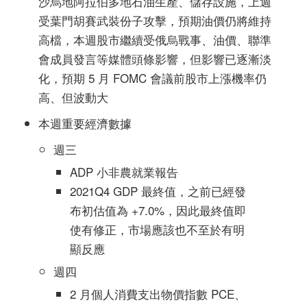
沙烏地阿拉伯多地石油生產、儲存設施，上週
受葉門胡賽武裝份子攻擊，預期油價仍將維持
高檔，本週股市繼續受俄烏戰事、油價、聯準
會成員發言等媒體頭條影響，但影響已逐漸淡
化，預期 5 月 FOMC 會議前股市上漲機率仍
高、但波動大
本週重要經濟數據
週三
ADP 小非農就業報告
2021Q4 GDP 最終值，之前已經發
布初估值為 +7.0%，因此最終值即
使有修正，市場應該也不至於有明
顯反應
週四
2 月個人消費支出物價指數 PCE、