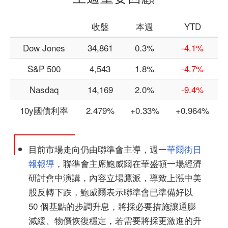
收盤
本週
YTD
Dow Jones
34,861
0.3%
-4.1%
S&P 500
4,543
1.8%
-4.7%
Nasdaq
14,169
2.0%
-9.4%
10y國債利率
2.479%
+0.33%
+0.964%
目前市場走向仍由聯準會主導，週一
華爾街日
報報導
，聯準會主席鮑威爾在華盛頓一場經濟
研討會中演講，內容立場鷹派，導致上漲中美
股反轉下跌，鮑威爾表示聯準會已準備好以
50 個基點的步調升息，將採必要措施讓通膨
減緩、物價恢復穩定，若需要將採更激進的升