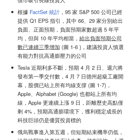
根據
FactSet 統計
，95 家 S&P 500 公司已經
提供 Q1 EPS 指引，其中 66、29 家分別給出
負面、正面預期，負面預期家數超過 5 年平
均，但與 10 年平均相當，
給出負面預期公司
數已連續三季增加
(圖 1-6
)
，建議投資人慎選
有能力對抗高通膨壓力的公司
Tesla 近期利多不斷，預期 4 月 2 日、週六將
發布第一季交付數，4 月 7 日德州超級工廠開
幕，股價已站上所有均線支撐 (圖 1-7)，
Apple、Alphabet (Google) 也都站上所有均
線，Apple 更連續上漲 9 日，距離歷史高點僅
剩 4%，預期高通膨環境下，獲利穩定成長的
科技巨頭仍是優質投資標的
俄烏戰事進入第五週，但短期結束機率仍低，