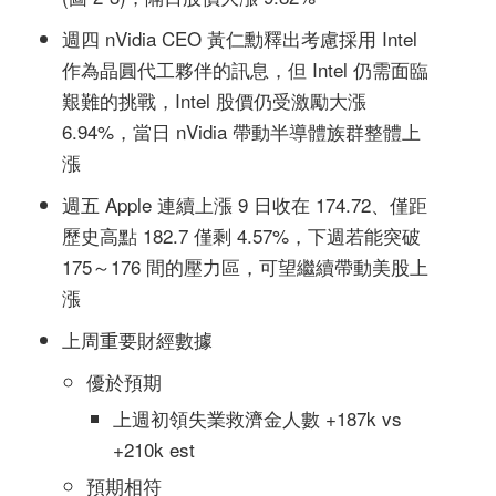
週四 nVidia CEO 黃仁勳釋出考慮採用 Intel
作為晶圓代工夥伴的訊息，但 Intel 仍需面臨
艱難的挑戰，Intel 股價仍受激勵大漲
6.94%，當日 nVidia 帶動半導體族群整體上
漲
週五 Apple 連續上漲 9 日收在 174.72、僅距
歷史高點 182.7 僅剩 4.57%，下週若能突破
175～176 間的壓力區，可望繼續帶動美股上
漲
上周重要財經數據
優於預期
上週初領失業救濟金人數 +187k vs
+210k est
預期相符