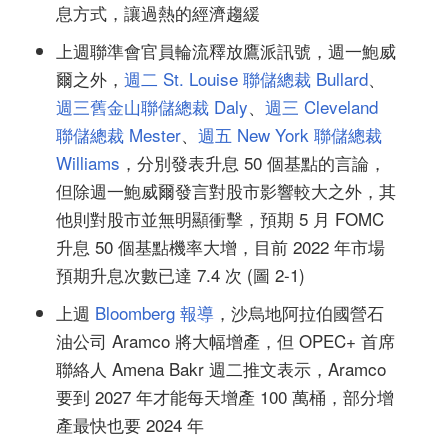
息方式，讓過熱的經濟趨緩
上週聯準會官員輪流釋放鷹派訊號，週一鮑威
爾之外，
週二 St. Louise 聯儲總裁 Bullard
、
週三舊金山聯儲總裁 Daly
、
週三 Cleveland
聯儲總裁 Mester
、
週五 New York 聯儲總裁
Williams
，分別發表升息 50 個基點的言論，
但除週一鮑威爾發言對股市影響較大之外，其
他則對股市並無明顯衝擊，預期 5 月 FOMC
升息 50 個基點機率大增，目前 2022 年市場
預期升息次數已達 7.4 次 (圖 2-1)
上週
Bloomberg 報導
，沙烏地阿拉伯國營石
油公司 Aramco 將大幅增產，但 OPEC+ 首席
聯絡人 Amena Bakr 週二推文表示，Aramco
要到 2027 年才能每天增產 100 萬桶，部分增
產最快也要 2024 年