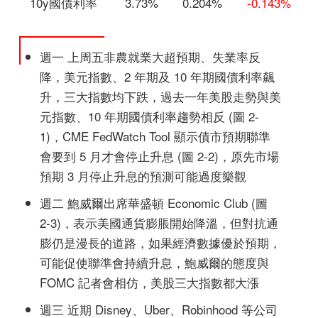
10y國債利率
3.73%
0.204%
-0.143%
週一 上周五非農就業大超預期、失業率反
降，美元指數、2 年期及 10 年期國債利率飆
升，三大指數均下跌，過去一年美股走勢與美
元指數、10 年期國債利率趨勢相反 (圖 2-
1)，CME FedWatch Tool 顯示債市預期聯準
會要到 5 月才會停止升息 (圖 2-2)，原先市場
預期 3 月停止升息的預測可能過度樂觀
週二 鮑威爾出席華盛頓 Economic Club (圖
2-3)，表示美國通貨膨脹開始降溫，但對抗通
膨仍是漫長的道路，如果經濟數據優於預期，
可能促使聯準會持續升息，鮑威爾的態度與
FOMC 記者會相仿，美股三大指數都大漲
週三 近期 Disney、Uber、Robinhood 等公司