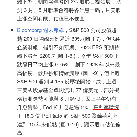
顯下降，朝向聯準會的 2% 通膨目標發展，預
測 3 月、5 月聯準會都將各升息一碼，且美股
上漲空間有限、估值已不便宜
Bloomberg 週末報導
，S&P 500 公司股價超
越 200 日均線比例逼近 80% (圖 1-7)，但 Q4
企業財報、指引不如預期、2023 EPS 預期持
續下滑至 $200.7 (圖 1-8 )，今年 S&P 500 下
跌隔日平均上漲 0.45%，創下 1928 年以來最
高幅度、散戶抄底情緒濃厚 (圖 1-9)，但上週
S&P 500 遇到 4,155 反壓後開始下跌，上週
三美國股票基金單周流出 77 億美元，部分機
構預測走勢可能與 8 月類似，因上半年仍有
升息衝擊，Fed 將升息超過 5%，
高利率環境
下 18.3 倍 PE Ratio 的 S&P 500 盈餘殖利率
達到 15 年來低點
(圖 1-10)，顯示股市估值偏
高