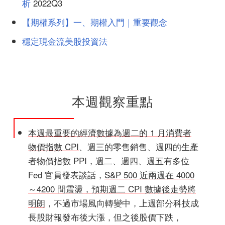
析
2022Q3
【期權系列】一、期權入門｜重要觀念
穩定現金流美股投資法
本週觀察重點
本週最重要的經濟數據為週二的 1 月消費者
物價指數 CPI
、週三的零售銷售、週四的生產
者物價指數 PPI，週二、週四、週五有多位
Fed 官員發表談話，
S&P 500 近兩週在 4000
～4200 間震盪，預期週二 CPI 數據後走勢將
明朗
，不過市場風向轉變中，上週部分科技成
長股財報發布後大漲，但之後股價下跌，