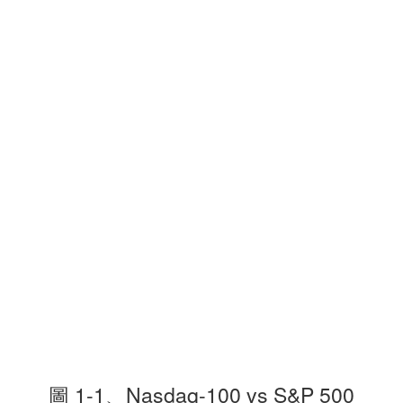
圖 1-1、Nasdaq-100 vs S&P 500