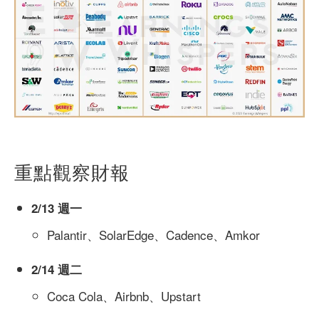
重點觀察財報
2/13 週一
Palantir、SolarEdge、Cadence、Amkor
2/14 週二
Coca Cola、Airbnb、Upstart