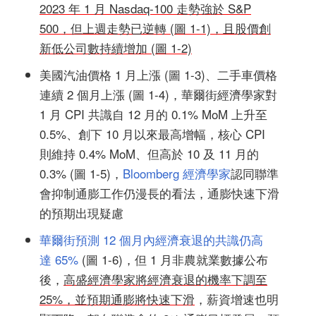
2023 年 1 月 Nasdaq-100 走勢強於 S&P
500，但上週走勢已逆轉 (圖 1-1)，且股價創
新低公司數持續增加 (圖 1-2)
美國汽油價格 1 月上漲 (圖 1-3)、二手車價格
連續 2 個月上漲 (圖 1-4)，華爾街經濟學家對
1 月 CPI 共識自 12 月的 0.1% MoM 上升至
0.5%、創下 10 月以來最高增幅，核心 CPI
則維持 0.4% MoM、但高於 10 及 11 月的
0.3% (圖 1-5)，
Bloomberg 經濟學家
認同聯準
會抑制通膨工作仍漫長的看法，通膨快速下滑
的預期出現疑慮
華爾街預測 12 個月內經濟衰退的共識仍高
達 65%
(圖 1-6)，但 1 月非農就業數據公布
後，
高盛經濟學家將經濟衰退的機率下調至
25%，並預期通膨將快速下滑
，薪資增速也明