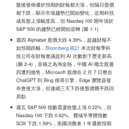
盤後發佈優於預期的財報都大漲，但隔日股價
都下跌，顯示市場趨勢已開始變化，近期科技
成長股上漲幅度高，但 Nasdaq-100 開年強於
S&P 500 的趨勢已經開始逆轉 (圖 1-1)
週四 Alphabet 股價大跌 4.39%，超越財報不
如預期跌幅，
Bloomberg 統計
本次財報季科
技公司在財報會議提到 AI 次數創下歷史新高
(圖 2-4)，並稱之為淘金熱，中國 AI 概念股週
四遭到拋售，Microsoft 股價在 2 月 7 日整合
ChatGPT 到 Bing 搜尋引擎、Edge 瀏覽器發
布會後大漲，但連續三天下跌後股價幾乎跌回
原點
週五 S&P 500 指數震盪收盤上漲 0.22%，但
Nasdaq-100 下跌 0.62%、費城半導體指數
SOX 下跌 1.58%，美國消費者 1 年通膨預期