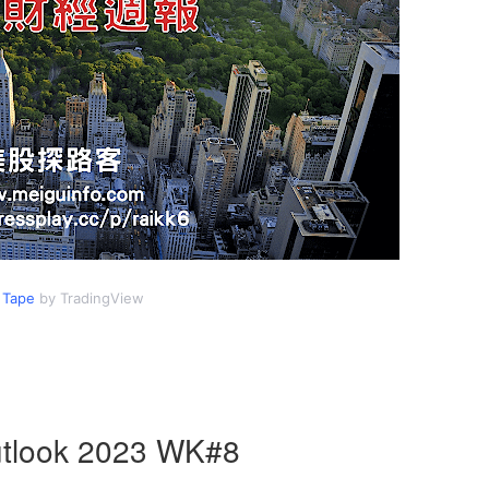
 Tape
by TradingView
utlook 2023 WK#8