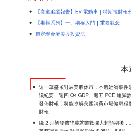
【賽道追蹤報告】EV 電動車｜特斯拉財報
【期權系列】一、期權入門｜重要觀念
穩定現金流美股投資法
本
週一華盛頓誕辰美股休市，
本週經濟事件緊鑼密
議紀要、週四 Q4 GDP、週五 PCE 通膨數
發佈財報，將能瞭解美國消費市場健康程度與趨
財報
繼 2 月初發佈非農就業數據大超預期後，上週
等都調高 Fed 升息預期至 5.25%～5.5