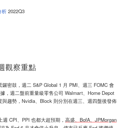
分析
2022Q3
週觀察重點
鼓，週二 S&P Global 1 月 PMI
、週三 FOMC 會
據，週二盤前重量級零售公司 Walmart、Home Depot
勢，Nvidia、Block 則分別在週三、週四盤後發佈
 CPI、PPI 也都大超預期，
高盛、BofA、JPMorgan
%，認為 Fed 6 月才會停止升息，債市已反應 Fed 將繼續