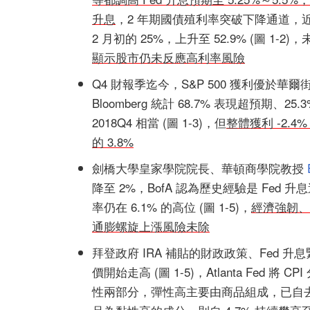
升息
，2 年期國債殖利率突破下降通道，近期飆升
2 月初的 25%，上升至 52.9% (圖 1-
顯示股市仍未反應高利率風險
Q4 財報季迄今，S&P 500 獲利優於華爾街
Bloomberg 統計 68.7% 表現超預期、2
2018Q4 相當 (圖 1-3)，但
整體獲利 -2.4%
的 3.8%
劍橋大學皇家學院院長、華頓商學院教授
降至 2%，BofA 認為歷史經驗是 Fed 
率仍在 6.1% 的高位 (圖 1-5)，
經濟強韌、
通膨螺旋上漲風險未除
拜登政府 IRA 補貼的財政政策、Fed
價開始走高 (圖 1-5)，Atlanta Fed 將 CPI
性兩部分，彈性高主要由商品組成，已自去年 3