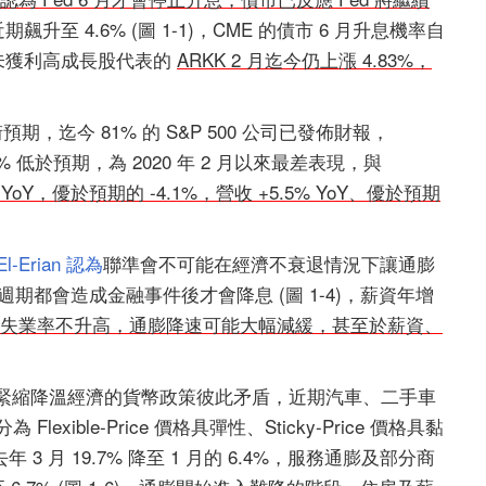
至 4.6% (圖 1-1)，CME 的債市 6 月升息機率自
2)，未獲利高成長股代表的
ARKK 2 月迄今仍上漲 4.83%，
預期，迄今 81% 的 S&P 500 公司已發佈財報，
5.3% 低於預期，為 2020 年 2 月以來最差表現，與
 YoY，優於預期的 -4.1%，營收 +5.5% YoY、優於預期
El-Erian 認為
聯準會不可能在經濟不衰退情況下讓通膨
升息週期都會造成金融事件後才會降息 (圖 1-4)，薪資年增
失業率不升高，通膨降速可能大幅減緩，甚至於薪資、
 升息緊縮降溫經濟的貨幣政策彼此矛盾，近期汽車、二手車
 分為 Flexible-Price 價格具彈性、Sticky-Price 價格具黏
 月 19.7% 降至 1 月的 6.4%，服務通膨及部分商