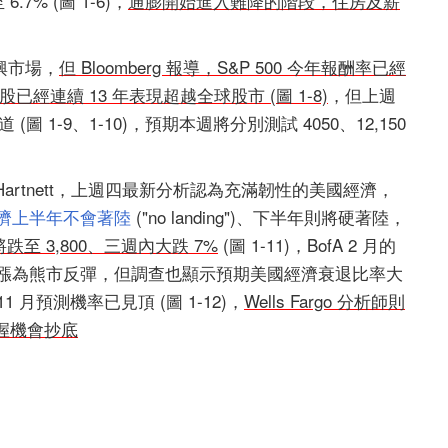
7% (圖 1-6)，
通膨開始進入難降的階段，住房及薪
興市場，
但 Bloomberg 報導，S&P 500 今年報酬率已經
，美股已經連續 13 年表現超越全球股市 (圖 1-8)
，但上週
道 (圖 1-9、1-10)，預期本週將分別測試 4050、12,150
ael Hartnett，上週四最新分析認為充滿韌性的美國經濟，
濟上半年不會著陸
("no landing")、下半年則將硬著陸，
將跌至 3,800、三週內大跌 7%
(圖 1-11)，BofA 2 月的
上漲為熊市反彈，但調查也顯示預期美國經濟衰退比率大
月預測機率已見頂 (圖 1-12)，
Wells Fargo 分析師則
握機會抄底