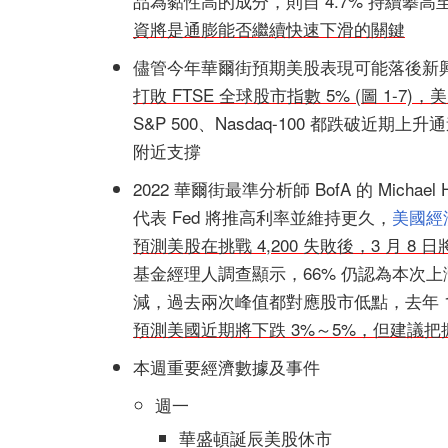
品為黏性高的成分，則自 4.7% 持續攀高至 6.
資將是通膨能否繼續快速下滑的關鍵
儘管今年華爾街預期美股表現可能落後新
打敗 FTSE 全球股市指數 5% (圖 1-7)
S&P 500、Nasdaq-100 都跌破近期上升通
附近支撐
2022 華爾街最準分析師 BofA 的 Mich
代表 Fed 將推高利率並維持更久，
美國經
預測美股在挑戰 4,200 失敗後，3 月 8 日
基金經理人調查顯示，66% 仍認為本次
減，過去兩次峰值都對應股市低點，去年 11 
預測美國近期將下跌 3%～5%，但建議把
本週重要經濟數據及事件
週一
華盛頓誕辰美股休市