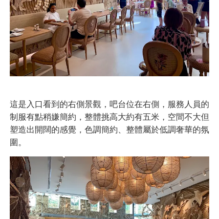
這是入口看到的右側景觀，吧台位在右側，服務人員的
制服有點稍嫌簡約，整體挑高大約有五米，空間不大但
塑造出開闊的感覺，色調簡約、整體屬於低調奢華的氛
圍。