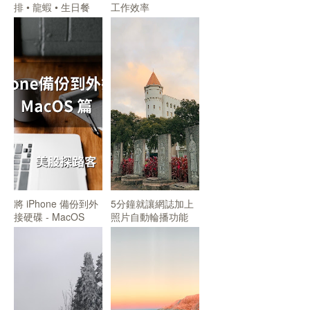
排 • 龍蝦 • 生日餐
工作效率
將 iPhone 備份到外
5分鐘就讓網誌加上
接硬碟 - MacOS
照片自動輪播功能