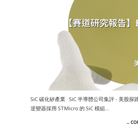
SiC 碳化矽產業 · SiC 半導體公司集評 - 美股探路客
逆變器採用 STMicro 的 SiC 模組...
... C