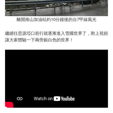
離開南山加油站約10分鐘後的台7甲線風光
繼續往思源埡口前行就逐漸進入雪國世界了，附上視頻
讓大家體驗一下兩旁銀白色的世界！