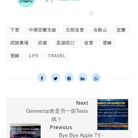
下雪
中橫宜蘭支線
北部追雪
合歡山
宜蘭
武陵農場
武嶺
思源啞口
追雪
雪鍊
雪鏈
LIFE
TRAVEL
Next
Gamestop會是另一個Tesla
嗎？
Previous
Bye Bye Apple TV -