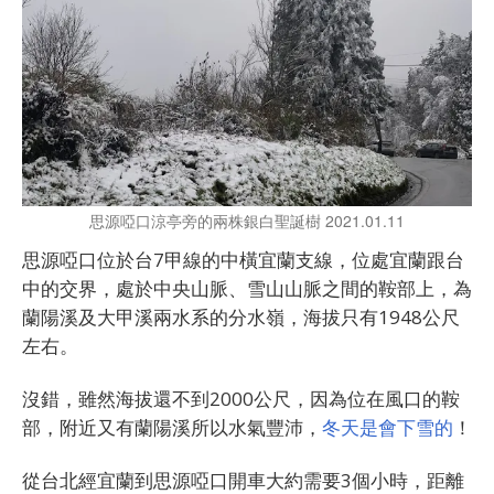
思源啞口涼亭旁的兩株銀白聖誕樹 2021.01.11
思源啞口位於台7甲線的中橫宜蘭支線，位處宜蘭跟台
中的交界，處於中央山脈、雪山山脈之間的鞍部上，為
蘭陽溪及大甲溪兩水系的分水嶺，海拔只有1948公尺
左右。
沒錯，雖然海拔還不到2000公尺，因為位在風口的鞍
部，附近又有蘭陽溪所以水氣豐沛，
冬天是會下雪的
！
從台北經宜蘭到思源啞口開車大約需要3個小時，距離