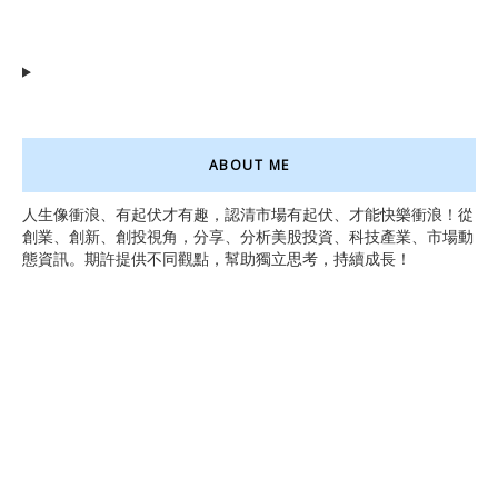
ABOUT ME
人生像衝浪、有起伏才有趣，認清市場有起伏、才能快樂衝浪！從
創業、創新、創投視角，分享、分析美股投資、科技產業、市場動
態資訊。期許提供不同觀點，幫助獨立思考，持續成長！