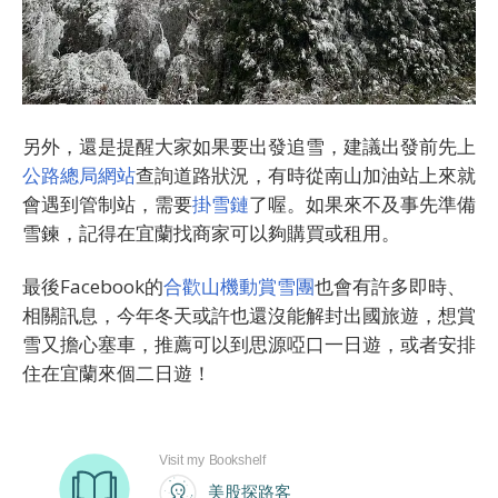
另外，還是提醒大家如果要出發追雪，建議出發前先上
公路總局網站
查詢道路狀況，有時從南山加油站上來就
會遇到管制站，需要
掛雪鏈
了喔。如果來不及事先準備
雪鍊，記得在宜蘭找商家可以夠購買或租用。
最後Facebook的
合歡山機動賞雪團
也會有許多即時、
相關訊息，今年冬天或許也還沒能解封出國旅遊，想賞
雪又擔心塞車，推薦可以到思源啞口一日遊，或者安排
住在宜蘭來個二日遊！