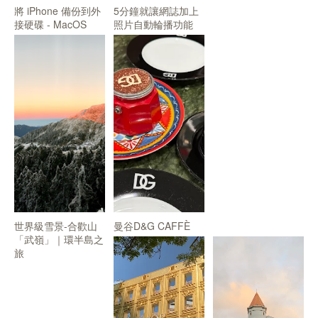
將 iPhone 備份到外
5分鐘就讓網誌加上
接硬碟 - MacOS
照片自動輪播功能
世界級雪景-合歡山
曼谷D&G CAFFÈ
「武嶺」｜環半島之
旅