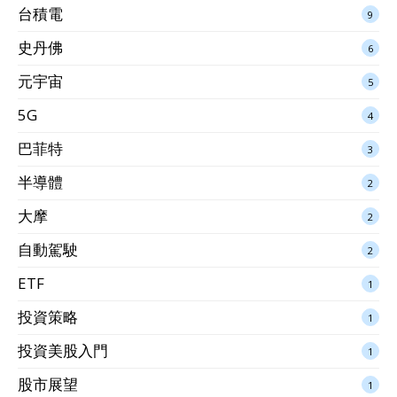
台積電
9
史丹佛
6
元宇宙
5
5G
4
巴菲特
3
半導體
2
大摩
2
自動駕駛
2
ETF
1
投資策略
1
投資美股入門
1
股市展望
1