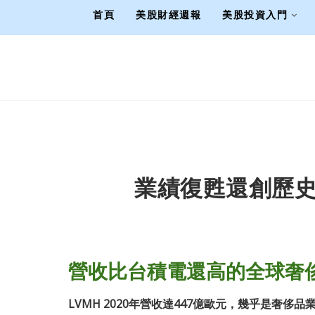
首頁
美股財經週報
美股投資入門
業績復甦還創歷史新
營收比台積電還高
的
全球奢
LVMH 2020年營收達447億歐元，幾乎是奢侈品