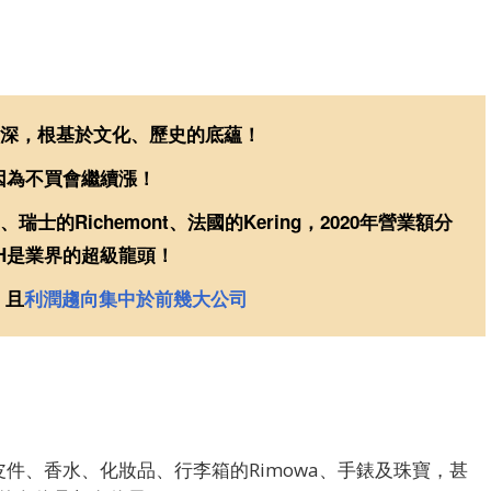
常深，根基於文化、歷史的底蘊！
因為不買會繼續漲！
的Richemont、法國的Kering，2020年營業額分
VMH是業界的超級龍頭！
，且
利潤趨向集中於前幾大公司
皮件、香水、化妝品、行李箱的Rimowa、手錶及珠寶，甚