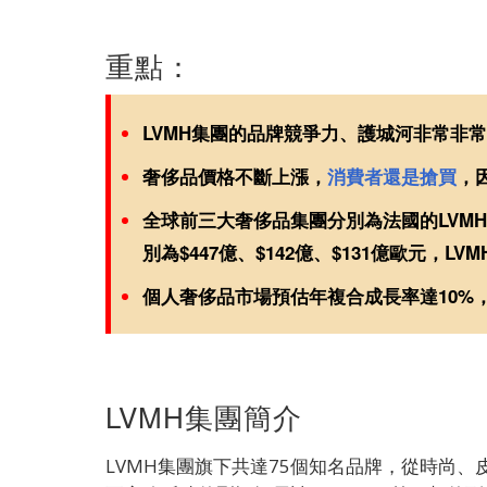
重點：
LVMH集團的品牌競爭力、護城河非常非
奢侈品價格不斷上漲，
消費者還是搶買
，
全球前三大奢侈品集團分別為法國的LVMH、瑞士
別為$447億、$142億、$131億歐元，L
個人奢侈品市場預估年複合成長率達10%
LVMH集團簡介
LVMH集團旗下共達75個知名品牌，從時尚、