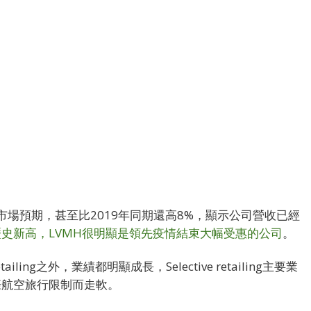
超乎市場預期，甚至比2019年同期還高8%，顯示公司營收已經
歷史新高，
LVMH很明顯是領先疫情結束大幅受惠的公司
。
iling之外，業績都明顯成長，Selective retailing主要業
際航空旅行限制而走軟。