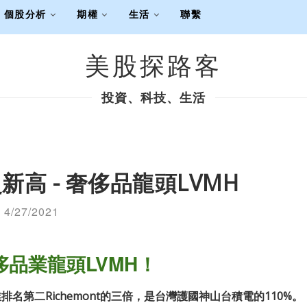
個股分析
期權
生活
聯繫
美股探路客
投資、科技、生活
高 - 奢侈品龍頭LVMH
4/27/2021
侈品業龍頭LVMH
！
業排名第二Richemont的三倍，是台灣護國神山台積電的110%。