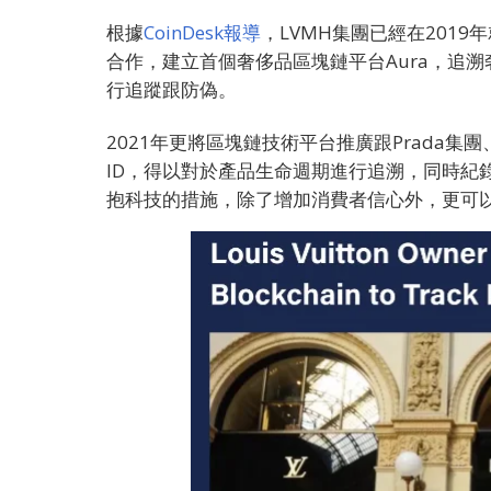
根據
CoinDesk報導
，LVMH集團已經在2019年
合作，建立首個奢侈品區塊鏈平台Aura，追
行追蹤跟防偽。
2021年更將區塊鏈技術平台推廣跟Prada集團、
ID，得以對於產品生命週期進行追溯，同時紀
抱科技的措施，除了增加消費者信心外，更可