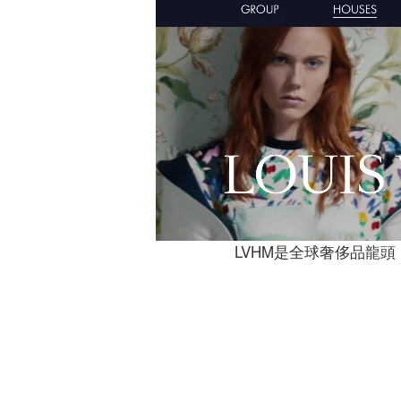
LVHM是全球奢侈品龍頭，L