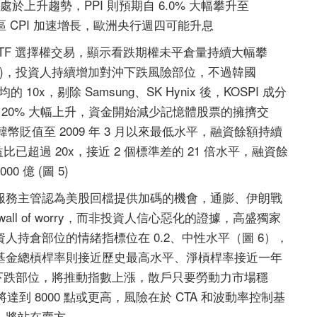
I 通膨處於上升趨勢，PPI 則預期自 6.0% 大幅攀升至
歐元區 CPI 加速增長，歐洲央行週四可能升息
MSCI 韓國 ETF 選擇權交易，顯示看跌期權未平倉量持續大幅攀
3)，投資人持續增加對沖下跌風險部位，不過韓國
 10x，剔除 Samsung、SK Hynix 後，KOSPI 成分
的 20% 大幅上升，資金開始減少記憶體股票的擁擠交
幣貶值至 2009 年 3 月以來最低水平，融資餘額持續
比已超過 20x，接近 2 個標準差的 21 倍水平，融資餘
0 億 (圖 5)
服務主管認為美股回檔提供加碼的機會，通膨、伊朗戰
l of worry，而非投資人信心惡化的證據，高盛獨家
持倉部位的情緒指標位在 0.2、中性水平（圖 6），
基金總槓桿率則接近歷史最高水平、淨槓桿率接近一年
對沖下跌部位，將推動指數上漲，散戶只要勞動力市場穩
將達到 8000 點或更高，風險在於 CTA 和波動率控制基
，將站在賣方