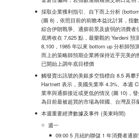
採取企業獲利指引、自下而上分析 (bottom up
(圖 8)，依照目前的前瞻本益比計算，指數
綜合伊朗戰爭、通膨前景及疲弱的消費者信心的影
底將收在 7,625 點，最樂觀的 Yardeni 預測值
8,100，1985 年以來 bottom up
而上的策略師預期企業將保持近乎完美的獲
已開始上調年底目標價
觸發賣出訊號的美銀多空指標自 8.5 再攀升至
Hartnett 表示，美國失業率 4.3%、本週 
業率與通膨接近或更低的情況 (圖 10)，發
為目前最被超買的市場為韓國、台灣及芬
本週重要經濟數據及事件 (美東時間)
週一
09:00 5 月紐約聯儲 1 年消費者通