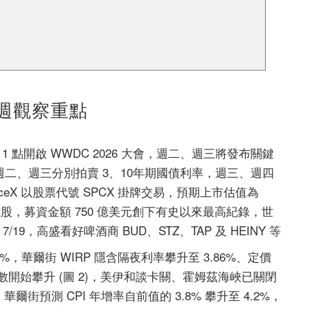
週觀察重點
晨 1 點開啟 WWDC 2026 大會，週二、週三將發布關鍵
政部週二、週三分別拍賣 3、10年期國債利率，週三、週四
SpaceX 以股票代號 SPCX 掛牌交易，預期上市估值為
556 億股，募資金額 750 億美元創下有史以來最高紀錄，世
/19，高盛看好啤酒商 BUD、STZ、TAP 及 HEINY 等
%，華爾街 WIRP 隱含隔夜利率攀升至 3.86%、定價
張指數開始攀升 (圖 2)，美伊和談卡關、霍姆茲海峽已關閉
華爾街預測 CPI 年增率自前值的 3.8% 攀升至 4.2%，