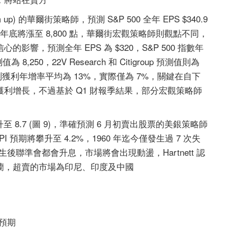
) 的華爾街策略師，預測 S&P 500 全年 EPS $340.9
年底將漲至 8,800 點，華爾街宏觀策略師則觀點不同，
響，預測全年 EPS 為 $320，S&P 500 指數年
為 8,250，22V Research 和 Citigroup 預測值則為
 分析師預測獲利年增率平均為 13%，實際僅為 7%，關鍵在自下
利增長，不過基於 Q1 財報季結果，部分宏觀策略師
 8.7 (圖 9)，準確預測 6 月初賣出股票的美銀策略師
CPI 預期將攀升至 4.2%，1960 年迄今僅發生過 7 次失
生後聯準會都會升息，市場將會出現動盪，Hartnett 認
蘭，超賣的市場為印尼、印度及中國
膨預期