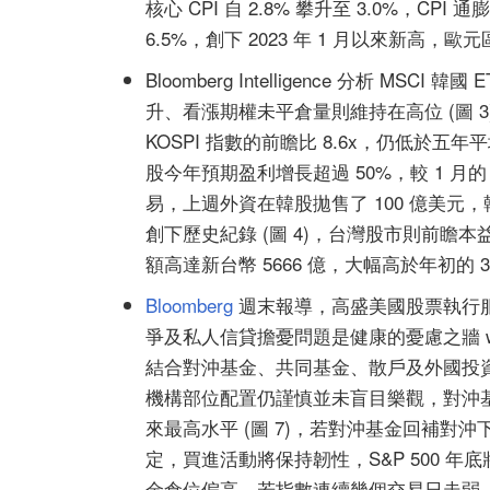
核心 CPI 自 2.8% 攀升至 3.0%，CP
6.5%，創下 2023 年 1 月以來新高，
Bloomberg Intelligence 分析 
升、看漲期權未平倉量則維持在高位 (圖 
KOSPI 指數的前瞻比 8.6x，仍低於五年平均的
股今年預期盈利增長超過 50%，較 1 月
易，上週外資在韓股拋售了 100 億美元，韓
創下歷史紀錄 (圖 4)，台灣股市則前瞻本益
額高達新台幣 5666 億，大幅高於年初的 300
Bloomberg
週末報導，高盛美國股票執行
爭及私人信貸擔憂問題是健康的憂慮之牆 wal
結合對沖基金、共同基金、散戶及外國投資人
機構部位配置仍謹慎並未盲目樂觀，對沖
來最高水平 (圖 7)，若對沖基金回補
定，買進活動將保持韌性，S&P 500 年底
金倉位偏高，若指數連續幾個交易日走弱