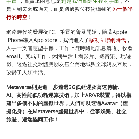
宇宙"
，實質上的意思是
超越我們實際生存的宇宙
，不
是回到未來或過去，而是透過數位技術構建的
另一個平
行的時空
！
網路時代的發展從PC、筆電的普及開始，隨著Apple
iPhone導入App store，我們進入了
移動互聯網時代
，
人手一支智慧型手機，工作上隨時隨地訊息溝通、收發
email、完成工作，休閒生活上看影片、聽音樂、玩遊
戲、透過社交軟體與朋友甚至跨地域與全球網友互動，
改變了人類生活。
Metaverse則更進一步透過5G低延遲及高速傳輸、
AI、高性能低功耗運算技術，加上AR/VR裝置，得以構
建出多個不同的虛擬世界，人們可以透過Avatar（虛
擬化身）在Metaverse虛擬世界中，從事娛樂、社交、
旅遊、遠端協同工作！