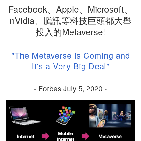
F
acebook
、A
pple
、M
icrosoft
、
n
V
idia
、騰訊等科技巨頭都大舉
投入的M
etaverse!
"T
he
M
etaverse
is
C
oming and
I
t's a
V
ery
B
ig
D
eal"
- F
orbes
J
uly
5, 2020 -