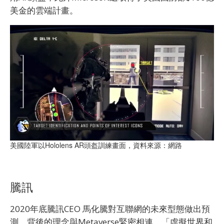
美金的雲端計畫。
美國陸軍以Hololens AR頭盔訓練畫面，資料來源：網路
騰訊
2020年底騰訊CEO 馬化騰對互聯網的未來型態做出預
測，背後的理念與Metaverse緊密相連，「虛擬世界和