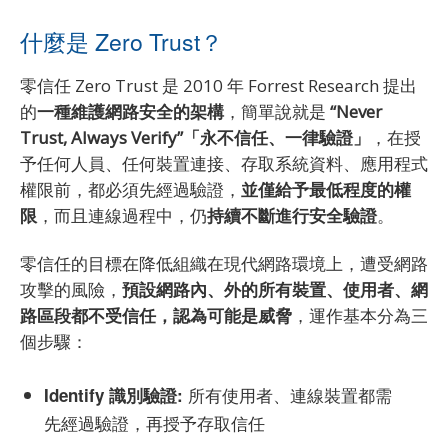
什麼是 Zero Trust？
零信任 Zero Trust 是 2010 年 Forrest Research 提出
的
一種維護網路安全的架構
，簡單說就是
“Never
Trust, Always Verify”「永不信任、一律驗證」
，在授
予任何人員、任何裝置連接、存取系統資料、應用程式
權限前，都必須先經過驗證，
並僅給予最低程度的權
限
，而且連線過程中，仍
持續不斷進行安全驗證
。
零信任的目標在降低組織在現代網路環境上，遭受網路
攻擊的風險，
預設網路內、外的所有裝置、使用者、網
路區段都不受信任，認為可能是威脅
，運作基本分為三
個步驟：
所有使用者、連線裝置都需
Identify 識別驗證:
先經過驗證，再授予存取信任