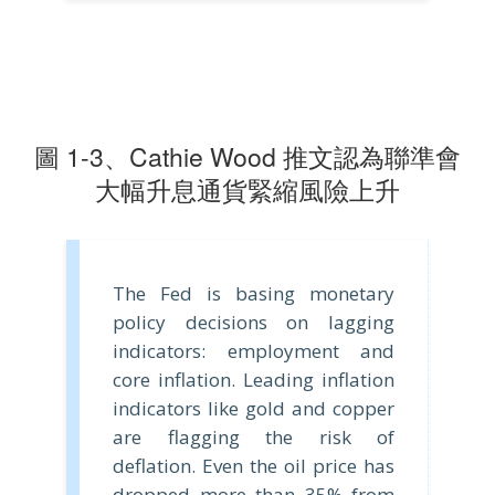
圖 1-3、Cathie Wood 推文認為聯準會
大幅升息通貨緊縮風險上升
The Fed is basing monetary
policy decisions on lagging
indicators: employment and
core inflation. Leading inflation
indicators like gold and copper
are flagging the risk of
deflation. Even the oil price has
dropped more than 35% from