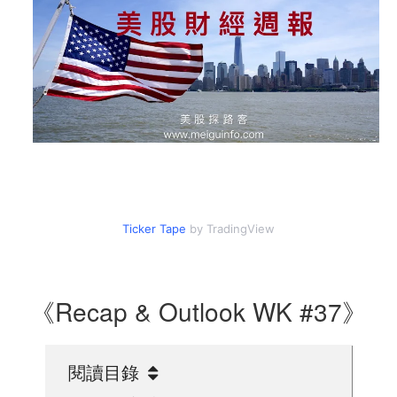
Ticker Tape
by TradingView
《Recap & Outlook WK #37》
閱讀目錄