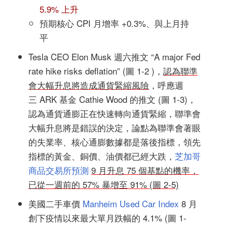
5.9% 上升
預期核心 CPI 月增率 +0.3%、與上月持
平
Tesla CEO Elon Musk 週六推文 “A major Fed
rate hike risks deflation” (圖 1-2 )，
認為聯準
會大幅升息將造成通貨緊縮風險
，呼應週
三 ARK 基金 Cathie Wood 的推文 (圖 1-3)，
認為通貨通膨正在快速轉向通貨緊縮，聯準會
大幅升息將是錯誤的決定，論點為聯準會著眼
的失業率、核心通膨數據都是落後指標，領先
指標的黃金、銅價、油價都已經大跌，
芝加哥
商品交易所預測
9 月升息 75 個基點的機率，
已從一週前的 57% 暴增至 91% (圖 2-5)
美國二手車價
Manheim Used Car Index
8 月
創下疫情以來最大單月跌幅的 4.1% (圖 1-