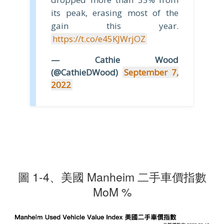
its peak, erasing most of the
gain this year.
https://t.co/e45KJWrjOZ
— Cathie Wood
(@CathieDWood)
September 7,
2022
圖 1-4、美國 Manheim 二手車價指數
MoM %