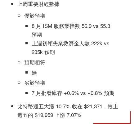
上周重要財經數據
優於預期
8 月 ISM 服務業指數 56.9 vs 55.3
預期
上週初領失業救濟金人數 222k vs
235k 預期
預期相符
無
劣於預期
7 月批發庫存 +0.6% vs +0.8% 預期
比特幣週五大漲 10.7% 收在 $21,371，較上
週五的 $19,959 上漲 7.07%