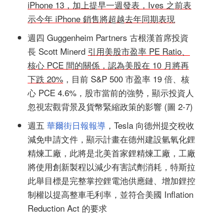
iPhone 13，加上提早一週發表，Ives 之前表
示今年 iPhone 銷售將超越去年同期表現
週四 Guggenheim Partners 古根漢首席投資
長 Scott Minerd
引用美股市盈率 PE Ratio、
核心 PCE 間的關係，認為美股在 10 月將再
下跌 20%
，目前 S&P 500 市盈率 19 倍、核
心 PCE 4.6%，股市當前的強勢，顯示投資人
忽視宏觀背景及貨幣緊縮政策的影響 (圖 2-7)
週五
華爾街日報報導
，Tesla 向德州提交稅收
減免申請文件，顯示計畫在德州建設氫氧化鋰
精煉工廠，此將是北美首家鋰精煉工廠，工廠
將使用創新製程以減少有害試劑消耗，特斯拉
此舉目標是完整掌控鋰電池供應鏈、增加鋰控
制權以提高整車毛利率，並符合美國 Inflation
Reduction Act 的要求