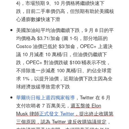
4)，市場預期 9、10 月價格將繼續快速下
跌，目前二手車價仍高，但預期有助於美國核
心通膨數據快速下滑
美國加油站平均油價繼續下跌，9 月 8 日的平
均價格為 $3.71/加侖 (圖 1-5)，部分地區的
Costco 油價已低於 $3/加侖，OPEC+ 上週決
議 10 月減產 10 萬桶/日，但油價仍繼續下
跌，OPEC+ 對油價跌破 $100/桶表示不悅，
不排除進一步減產 100 萬桶/日、約佔全球需
求 1%，以提升油價，近期油價下跌主因為全
球經濟放緩導致需求下跌
華爾街日報上週四獨家報導
，Twitter 在 6 月
支付吹哨者 7 百萬美元，
週五盤後 Elon
Musk 律師
正式發文 Twitter
，提出終止收購第
三個原因，認為 Twitter 違反收購協議規定
，