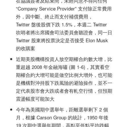
在協議簽署及結束間，未經同意不得向任何
“Company Service Provider” 支付除正常費用
外，因中斷、終止而支付補償費用
，
Twitter 盤後股價下跌 1.5%
，本週二 Twitter
吹哨者將出席國會司法委員會聽證會，同一日
Twitter 股東將投票決定是否接受 Elon Musk
的收購案
近期美股機構投資人放空期權合約數大增，比
重超越 2008 年金融海嘯 (圖 1-6)，其實看空
期權合約大增可能是做空比例大增外，也可能
是機構對沖持股下跌風險的避險操作，並不一
定代表股市會大跌或者會有軋空行情，但預期
震盪幅度可能加大
今年為美國期中選舉年，距離選舉剩下 2 個
月，根據 Carson Group 的統計，1950 年後
19 次期中選舉年期間，高點至低點平均跌幅