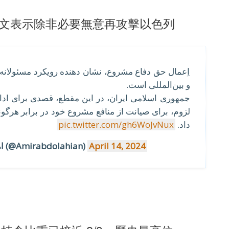
長推文表示除非必要無意再攻擊以色列
اِعمال حق دفاع مشروع، نشان دهنده رویکرد مسئولانه 
و بین‌المللی است.
جمهوری اسلامی ایران، در این مقطع، قصدی برای ادا
لزوم، برای صیانت از منافع مشروع خود در برابر هرگونه
pic.twitter.com/gh6WoJvNux
داد.
— H.Amirabdollahian امیرعبداللهیان (@Amirabdolahian)
April 14, 2024