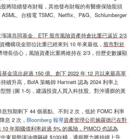
s 等重量級金融股將陸續發布財報，其他發布財報的有醫療保險龍頭
、荷蘭 ASML、台積電 TSMC、Netflix、P&G、Schlumberger
股大漲讓
共同基金、ETF 股市風險資產持倉比重已逼近 2/3
行的投資機構現金部位比重已經來到 10 年來最低，
股市對於
增長信心，風險資產比重將維持在 2/3，但歷史數據顯
基金流出超過 150 億、創下 2022 年 12 月以來最高單
升高，BofA 策略師 Hartnett 認為 2024 利率上
的型態 (圖 1-5)，建議投資人買入科技股、對沖通膨的黃
息預期剩下 44 個基點、不到 2 次，低於 FOMC 利率
共降息 2 次，
Bloomberg 報導
資產管理公司施羅德已在對
10 年期國債利率超過 5% 的風險，PIMCO 也認為
中東局勢讓油價飆破 $100/桶，通膨壓力將持續上升