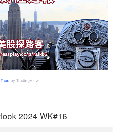
 Tape
by TradingView
tlook 2024 WK#16