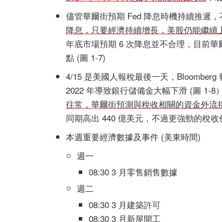
儘管華爾街預期 Fed 降息時機持續推遲
降息，只要經濟持續增長，美股仍能繼續
年底市場預期 6 次降息並不合理，目前華爾街 S&P
點 (圖 1-7)
4/15 是美國人報稅最後一天，Bloom
2022 年導致銀行儲備金大幅下滑 (圖 1-
往常，華爾街預測與稅收相關的資金外流接近
同期高出 440 億美元，不過更強勁的稅
本週重要經濟數據及事件 (美東時間)
週一
08:30 3 月零售銷售數據
週二
08:30 3 月建築許可
08:30 3 月新屋開工