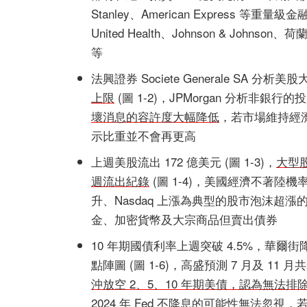
Stanley、American Expres
United Health、Johnson & Johnson
等
法興證券 Societe Generale SA 分析美
上限
(圖 1-2)，JPMorgan 分析非銀
壞消息的容許度大幅降低
，若市場維持經濟
示比重並不會再更高
上週美股流出 172 億美元 (圖 1-3)，
大型股
週流出紀錄
(圖 1-4)，美國經濟不著陸機率持續
升、Nasdaq 上漲為典型的股市泡沫超漲
金、加密貨幣及大宗商品但賣出債券
10 年期國債利率上週突破 4.5%，華爾街降
點陣圖 (圖 1-6)，高盛預測 7 月及 11 月
沖放空 2、5、10 年期美債，認為無法排除 
2024 年 Fed 不降息的可能性無法忽視
，若