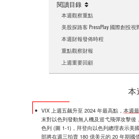
閱讀目錄
本週觀察重點
美股探路客 PressPlay 國際
本週財報發佈時程
重點觀察財報
上週重要回顧
本
VIX 上週五飆升至 2024 年最高點，
本週
末對以色列發動無人機及巡弋飛彈攻擊後，
色列 (圖 1-1)，拜登向以色列總理表示
部將在週三拍賣 180 億美元的 20 年期國債，本週 