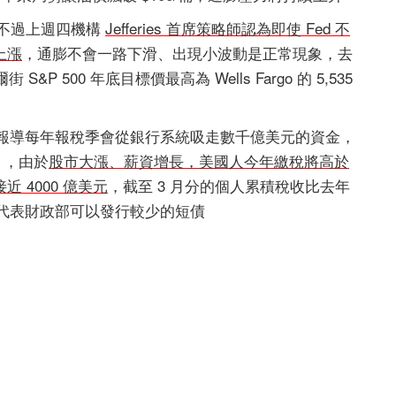
，不過上週四機構
Jefferies 首席策略師認為即使 Fed 不
上漲
，通膨不會一路下滑、出現小波動是正常現象，去
 500 年底目標價最高為 Wells Fargo 的 5,535
berg 報導每年報稅季會從銀行系統吸走數千億美元的資金，
8），由於
股市大漲、薪資增長，美國人今年繳稅將高於
 4000 億美元
，截至 3 月分的個人累積稅收比去年
收代表財政部可以發行較少的短債