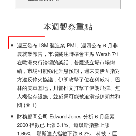
本週觀察重點
週三發布 ISM 製造業 PMI、週四公布 6 月非
農就業報告，市場關注聯準會主席 Warsh 7/1
在歐洲央行論壇的談話，若鷹派立場市場繼
續，市場可能強化升息預期，週末美伊互指對
方違反停火協議，伊朗攻擊了位在科威特、巴
林的美軍基地，川普推文打擊了伊朗飛彈、無
人機儲存設施，並威脅可能被迫消滅伊朗共和
國 (圖 1)
財務顧問公司 Edward Jones 分析 6 月羅素
2000 指數已上漲 3.1%、道瓊斯指數上漲
1.65%，那斯達克指數下跌 6.2%、科技 7 巨