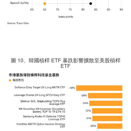
圖 10、韓國槓桿 ETF 暴跌影響擴散至美股槓桿
ETF