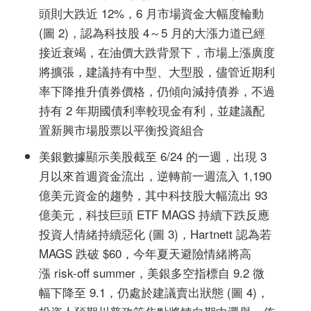
頭則大跌近 12%，6 月市場資金大幅度輪動
(圖 2)，認為科技股 4～5 月的大漲力道已經
接近衰竭，在油價大跌背景下，市場上漲廣度
將擴張，建議持有中型、大型股，儘管近期利
率下降推升債券價格，仍傾向減持債券，不過
持有 2 年期國債利率較現金有利，並建議配
置新興市場股票以平衡投資組合
美銀數據顯示美股截至 6/24 的一週，出現 3
月以來首週資金流出，逆轉前一週流入 1,190
億美元資金的趨勢，其中科技股大幅流出 93
億美元，科技巨頭 ETF MAGS 持續下跌反應
投資人情緒持續惡化 (圖 3)，Hartnett 認為若
MAGS 跌破 $60，今年夏天避險情緒將高
漲 risk-off summer，美銀多空指標自 9.2 微
幅下降至 9.1，仍處於建議賣出狀態 (圖 4)，