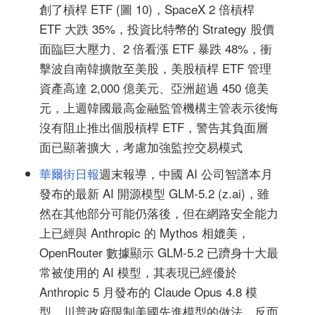
創了槓桿 ETF (圖 10)，SpaceX 2 倍槓桿
ETF 大跌 35%，投資比特幣的 Strategy 股價
面臨巨大壓力、2 倍看漲 ETF 暴跌 48%，衝
擊波自南韓擴散至美股，美股槓桿 ETF 管理
資產高達 2,000 億美元、亞洲超過 450 億美
元，上週韓國最高金融監管機構主管表示後悔
沒有阻止推出個股槓桿 ETF，警告其負面層
面已顯著擴大，考慮加強監控交易模式
華爾街日報
週末報導，中國 AI 公司智譜本月
發布的最新 AI 開源模型 GLM-5.2 (z.ai)，雖
然在其他部分可能仍落後，但在網路安全能力
上已經與 Anthropic 的 Mythos 相媲美，
OpenRouter 數據顯示 GLM-5.2 已躋身十大最
常被使用的 AI 模型，其表現已經優於
Anthropic 5 月發布的 Claude Opus 4.8 模
型，川普政府限制美國先進模型的做法，反而