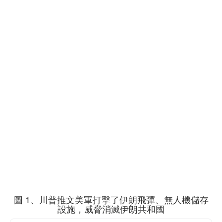
圖 1、川普推文美軍打擊了伊朗飛彈、無人機儲存
設施，威脅消滅伊朗共和國