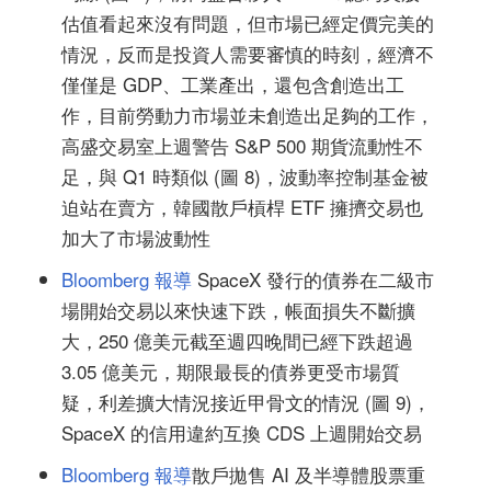
估值看起來沒有問題，但市場已經定價完美的
情況，反而是投資人需要審慎的時刻，經濟不
僅僅是 GDP、工業產出，還包含創造出工
作，目前勞動力市場並未創造出足夠的工作，
高盛交易室上週警告 S&P 500 期貨流動性不
足，與 Q1 時類似 (圖 8)，波動率控制基金被
迫站在賣方，韓國散戶槓桿 ETF 擁擠交易也
加大了市場波動性
Bloomberg 報導
SpaceX 發行的債券在二級市
場開始交易以來快速下跌，帳面損失不斷擴
大，250 億美元截至週四晚間已經下跌超過
3.05 億美元，期限最長的債券更受市場質
疑，利差擴大情況接近甲骨文的情況 (圖 9)，
SpaceX 的信用違約互換 CDS 上週開始交易
Bloomberg 報導
散戶拋售 AI 及半導體股票重