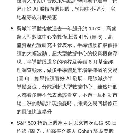
投資人預期川普政策焦點將轉向期中選舉，佈
局正從 AI 股轉向週期股，預期中小型股、房
地產等族群將受惠
費城半導體指數過去一年飆升約 147%，高盛
超大型數據中心指數僅上漲 41% (圖 5)，高
盛資產配置研究主管表示，半導體族群股價持
續的大幅波動，超大型數據中心的投資機會浮
現，半導體股過多的槓桿及美銀 6 月基金經
理調查顯示，做多半導體是市場最擁擠的交易
(圖 6)，如果持續看好 AI 發展，應該減少半
導體倉位，分散到超大型數據中心，雖然每個
人都看多時不代表應該看空，不過一旦推動市
場上漲的動能出現擔憂時，擁擠交易回檔修正
的風險快速攀升
S&P 500 指數上週為 4 月以來首次跌破 50 日
均線 (圖 7)，前高盛合夥人 Cohen 認為美股